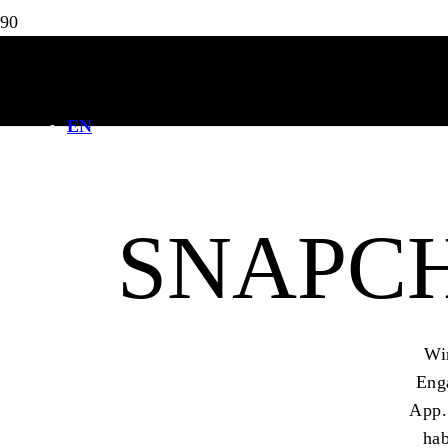
Say Hi!
EN
SNAPC
Wir
Eng
App. 
hab