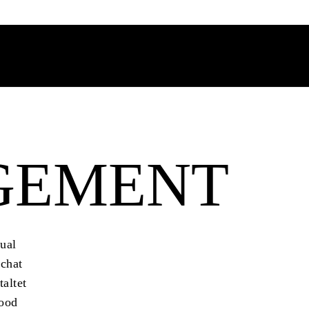
GEMENT
tual
chat
taltet
Good