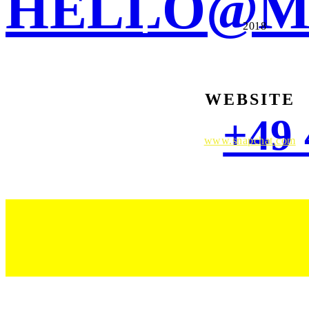
HELLO@MA
2018
WEBSITE
+49 
www.snapchat.com
STUDIO
PORTFOLIO
JOURNAL